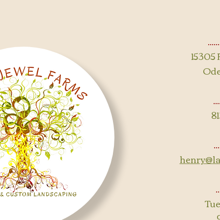
....
15305 
Ode
..
8
..
henry@l
.
Tue