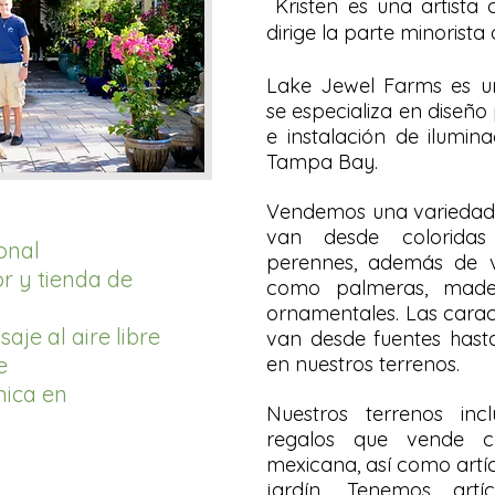
Kristen es una artist
dirige la parte minorist
Lake Jewel Farms es un
se especializa en diseño
e instalación de ilumin
Tampa Bay.
Vendemos una variedad 
van desde coloridas
onal
perennes, además de v
or y tienda de
como palmeras, made
ornamentales. Las carac
saje al aire libre
van desde fuentes hast
e
en nuestros terrenos.
mica en
Nuestros terrenos in
regalos que vende c
mexicana, así como artíc
jardín. Tenemos art