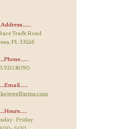
...Address........
Race Track Road
ssa, FL 33556
.....Phone.......
13.920.8090
.....Email.......
akejewelfarms.com
.....Hours......
sday - Friday
9:00 - 5:00